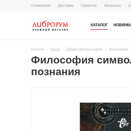
О компании
Доставка
Гарантия
Магазины
Б
КАТАЛОГ
НОВИНК
Общественные науки
Каталог
-
Книги
-
-
Философия
Философия символ
познания