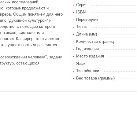
ческих исследований,
Серия
ию, которые продолжают и
ISBN
ирера. Общим понятием для него
Переводчик
ый с "духовной культурой" и
Средство, с помощью которого
Тираж
 в знаке, символе, или
Длина (мм)
олагает Кассирер, открывается
Количество страниц
сть существовать через синтез
Год издания
Место издания
оосвобождении человека", задачу
труктур, остающихся
Язык
Тип обложки
Вес товара (граммы)