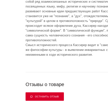
собой ряд взаимосвязанных исторических и системати
посвященных языку, мифу, религии и научному познан
развивают основные идеи предшествующих работ Касс
становится уже не "познание", а "дух", отождествляем
"культурой" в целом в противоположность "природе". 
происходит всякое оформление духа, Кассирер находит
"символической форме". В "символической функции", п
сама сущность человеческого сознания - его способно
противоположностей.
Смысл исторического процесса Кассирер видит в "сам
же философии культуры - в выявлении инвариантных с
неизменными в ходе исторического развития.
Отзывы о товаре
ОСТАВИТЬ ОТЗЫВ