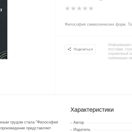
Философия символических форм. Том
Информация о
поставки, стра
Поделиться
справочный х
публикации с
Характеристики
авным трудом стала "Философия
Автор
произведение представляет
Издатель