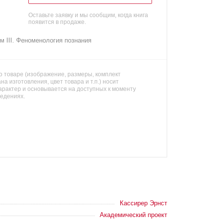
Оставьте заявку и мы сообщим, когда книга
появится в продаже.
 III. Феноменология познания
 товаре (изображение, размеры, комплект
на изготовления, цвет товара и т.п.) носит
арактер и основывается на доступных к моменту
ведениях.
Кассирер Эрнст
Академический проект