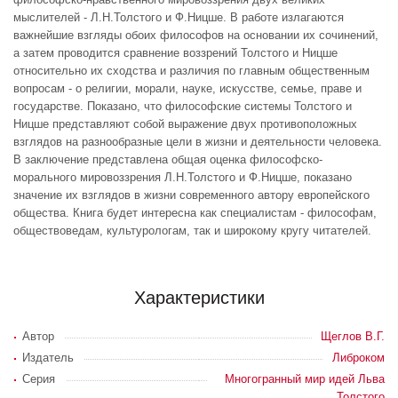
мыслителей - Л.Н.Толстого и Ф.Ницше. В работе излагаются
важнейшие взгляды обоих философов на основании их сочинений,
а затем проводится сравнение воззрений Толстого и Ницше
относительно их сходства и различия по главным общественным
вопросам - о религии, морали, науке, искусстве, семье, праве и
государстве. Показано, что философские системы Толстого и
Ницше представляют собой выражение двух противоположных
взглядов на разнообразные цели в жизни и деятельности человека.
В заключение представлена общая оценка философско-
морального мировоззрения Л.Н.Толстого и Ф.Ницше, показано
значение их взглядов в жизни современного автору европейского
общества. Книга будет интересна как специалистам - философам,
обществоведам, культурологам, так и широкому кругу читателей.
Характеристики
Автор
Щеглов В.Г.
Издатель
Либроком
Серия
Многогранный мир идей Льва
Толстого