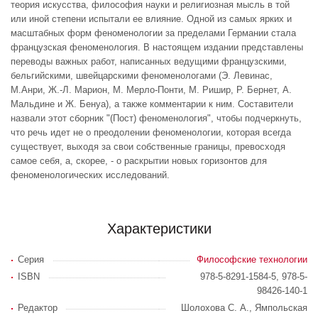
теория искусства, философия науки и религиозная мысль в той
или иной степени испытали ее влияние. Одной из самых ярких и
масштабных форм феноменологии за пределами Германии стала
французская феноменология. В настоящем издании представлены
переводы важных работ, написанных ведущими французскими,
бельгийскими, швейцарскими феноменологами (Э. Левинас,
М.Анри, Ж.-Л. Марион, М. Мерло-Понти, М. Ришир, Р. Бернет, А.
Мальдине и Ж. Бенуа), а также комментарии к ним. Составители
назвали этот сборник "(Пост) феноменология", чтобы подчеркнуть,
что речь идет не о преодолении феноменологии, которая всегда
существует, выходя за свои собственные границы, превосходя
самое себя, а, скорее, - о раскрытии новых горизонтов для
феноменологических исследований.
Характеристики
Серия
Философские технологии
ISBN
978-5-8291-1584-5, 978-5-
98426-140-1
Редактор
Шолохова С. А., Ямпольская