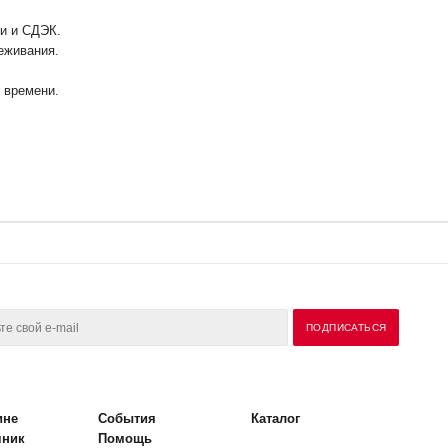
ии и СДЭК.
еживания.
у времени.
ине
События
Каталог
чник
Помощь