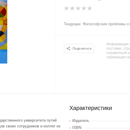
Тендеции. Философские проблемы со
Информация о
поставки, стра
Поделиться
справочный х
публикации с
Характеристики
арственного уиверситета путей
Издатель
ов своих сотрудников и коллег из
ISBN