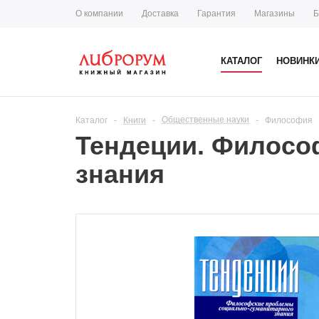
О компании
Доставка
Гарантия
Магазины
Б
КАТАЛОГ
НОВИНК
Общественные науки
Каталог
-
Книги
-
-
Философия
Тендеции. Филосо
знания