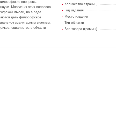
 философские ввопросы,
Количество страниц
науки. Многие их этих вопросов
Год издания
софской мысли, но в ряде
Место издания
ытаются дать философское
циально-гуманитарным знанием.
Тип обложки
риков, сциалистов в области
Вес товара (граммы)