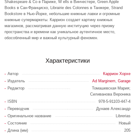
Shakespeare & Co в Париже, W ells в Винчестере, Green Apple
Books в Сан-Франциско, Librairie des Colonnes в Танжере, Strand
Bookstore в Нью-Йорке, небольшие книжные лавки и огромные
книжные супермаркеты. Каррион создает картину книжных
магазинов, рассматривая данную институцию через призму
пространства и времени как уникальное аутентичное место,
обособленный мир и важный культурный феномен.
Характеристики
Автор
Каррион Хорхе
Издатель
Ad Marginem
,
Garage
Редактор
Томашевская Мария;
Силиванова Вероника
ISBN
978-5-91103-447-4
Переводчик
Дунаев Александр
Оригинальное название
Librerias
Состояние
Новый
Длина (мм)
205