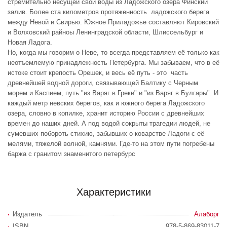
стремительно несущей свои воды из Ладожского озера Финский
залив. Более ста километров протяженность ладожского берега
между Невой и Свирью. Южное Приладожье составляют Кировский
и Волховский райноы Ленинградской области, Шлиссельбург и
Новая Ладога.
Но, когда мы говорим о Неве, то всегда представляем её только как
неотъемлемую принадлежность Петербурга. Мы забываем, что в её
истоке стоит крепость Орешек, и весь её путь - это часть
древнейшей водной дороги, связывающей Балтику с Черным
морем и Каспием, путь "из Варяг в Греки" и "из Варяг в Булгары". И
каждый метр невских берегов, как и южного берега Ладожского
озера, словно в копилке, хранит историю России с древнейших
времен до наших дней. А под водой сокрыты трагедии людей, не
сумевших побороть стихию, забывших о коварстве Ладоги с её
мелями, тяжелой волной, камнями. Где-то на этом пути погребены
баржа с гранитом знаменитого петербурс
Характеристики
Издатель
Алаборг
ISBN
978-5-869-83011-7