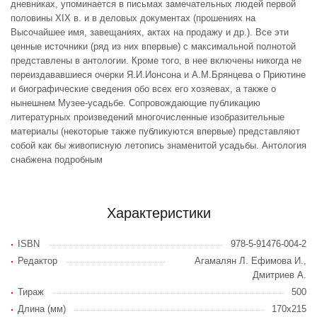
дневниках, упоминается в письмах замечательных людей первой
половины XIX в. и в деловых документах (прошениях на
Высочайшее имя, завещаниях, актах на продажу и др.). Все эти
ценные источники (ряд из них впервые) с максимальной полнотой
представлены в антологии. Кроме того, в нее включены никогда не
переиздававшиеся очерки Я.И.Ионсона и А.М.Брянцева о Приютине
и биографические сведения обо всех его хозяевах, а также о
нынешнем Музее-усадьбе. Сопровождающие публикацию
литературных произведений многочисленные изобразительные
материалы (некоторые также публикуются впервые) представляют
собой как бы живописную летопись знаменитой усадьбы. Антология
снабжена подробным
Характеристики
ISBN
978-5-91476-004-2
Редактор
Агамалян Л. Ефимова И.,
Дмитриев А.
Тираж
500
Длина (мм)
170x215