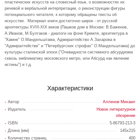
пластических искусств на словесный язык, о возможностях их
речевой и вербальной интерпретации, о реконструкции фигуры
потенциального читателя, к которому обращены тексты об
искусстве. Материал книги достаточно широк - от русской
архитектуры XVIII-XIX веков (Пашков дом в Москве: В.Баженов,
А.Иванов, М.Булгаков - диалоги на фоне Кремля, архитектура в
"Камне" О.Мандельштама, Адмиралтейство А.Захарова в
"Адмиралтействе" и "Петербургских строфах" О.Мандельштама) до
культуры сталинской эпохи ("Очевидности системного абсурдизма
сквозь эмблематику московского метро, или Абсурд как явление
истины") и т.д.
Характеристики
Автор
Алленов Михаил
Издатель
Новое литературное
обозрение
ISBN
5-86793-213-3
Длина (мм)
145x215
Количество страниц
400