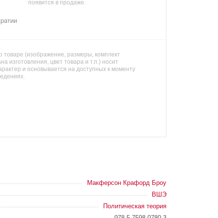
появится в продаже.
кратии
 товаре (изображение, размеры, комплект
на изготовления, цвет товара и т.п.) носит
арактер и основывается на доступных к моменту
ведениях.
Макферсон Крафорд Броу
ВШЭ
Политическая теория
978-5-7598-0780-3