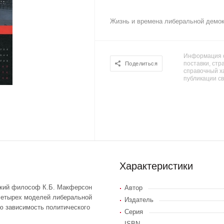
Жизнь и времена либеральной демо
Информация о
поставки, стра
Поделиться
справочный х
публикации с
Характеристики
ский философ К.Б. Макферсон
Автор
 четырех моделей либеральной
Издатель
ую зависимость политического
Серия
ISBN