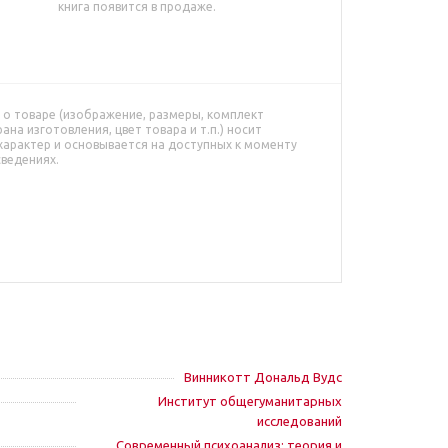
книга появится в продаже.
о товаре (изображение, размеры, комплект
рана изготовления, цвет товара и т.п.) носит
характер и основывается на доступных к моменту
сведениях.
Винникотт Дональд Вудс
Институт общегуманитарных
исследований
Современный психоанализ: теория и