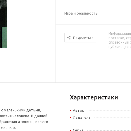
Игра и реальность
Информация 
поставки, ст
Поделиться
справочный 
публикации 
Характеристики
 с маленькими детьми,
Автор
звития человека. В данной
Издатель
ражения и понять, из чего
 жизнью.
Серия