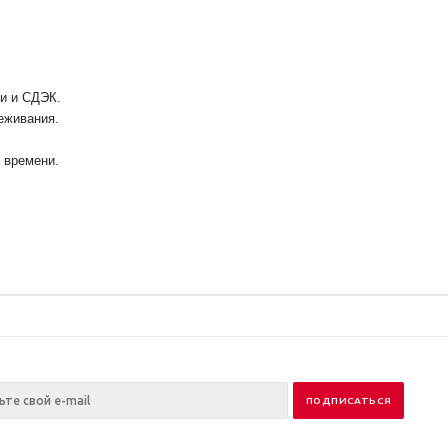
ии и СДЭК.
еживания.
у времени.