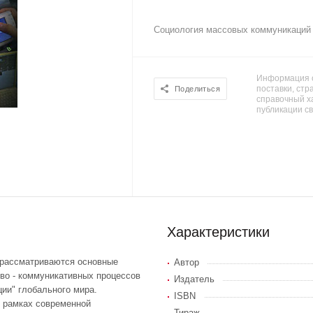
Социология массовых коммуникаций
Информация о
поставки, стра
Поделиться
справочный х
публикации с
Характеристики
 рассматриваются основные
Автор
во - коммуникативных процессов
Издатель
ции" глобального мира.
ISBN
в рамках современной
Тираж