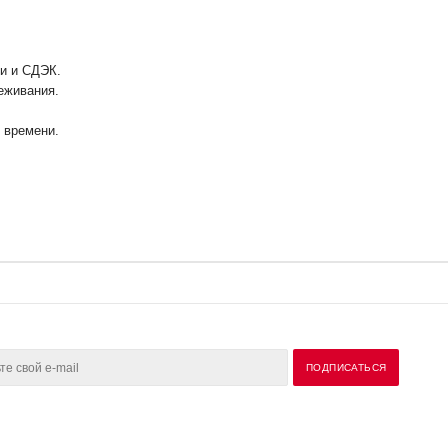
ии и СДЭК.
еживания.
у времени.