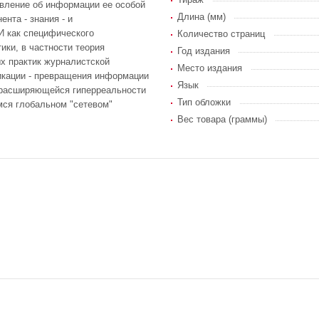
вление об информации ее особой
Длина (мм)
нта - знания - и
 как специфического
Количество страниц
ики, в частности теория
Год издания
х практик журналистской
Место издания
икации - превращения информации
Язык
в расширяющейся гиперреальности
Тип обложки
ся глобальном "сетевом"
Вес товара (граммы)