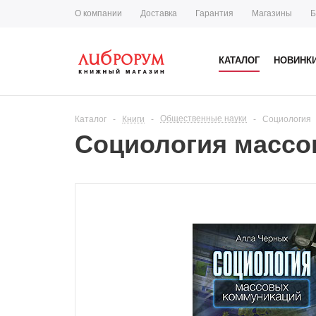
О компании
Доставка
Гарантия
Магазины
Б
КАТАЛОГ
НОВИНК
Общественные науки
Каталог
-
Книги
-
-
Социология
Социология массо