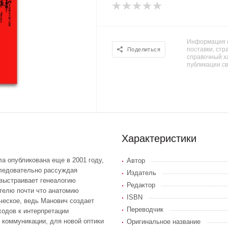
Информация о
поставки, стра
Поделиться
справочный х
публикации с
Характеристики
а опубликована еще в 2001 году,
Автор
следовательно рассуждая
Издатель
 выстраивает генеалогию
Редактор
телю почти что анатомию
ISBN
ческое, ведь Манович создает
Переводчик
ходов к интерпретации
к коммуникации, для новой оптики
Оригинальное название