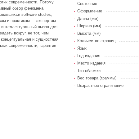
огик современности. Потому
Состояние
тивный обзор феномена
Оформление
вавшихся software studies,
Длина (мм)
кам и практикам — экспертам
Ширина (мм)
и интеллектуальный вызов для
видеть вокруг, не тот, чем
Высота (мм)
— концептуальная и сущностная
Количество страниц
зык современности, гарантия
Язык
Год издания
Место издания
Тип обложки
Вес товара (граммы)
Возрастное ограничение