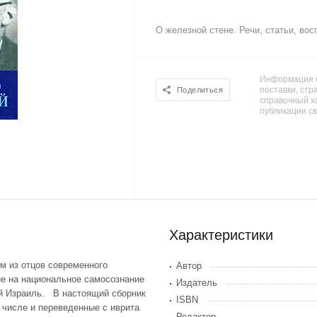
О железной стене. Речи, статьи, во
Информация о
поставки, стра
Поделиться
справочный х
публикации с
Характеристики
м из отцов современного
Автор
ие на национальное самосознание
Издатель
ый Израиль. В настоящий сборник
ISBN
 числе и переведенные с иврита
Редактор