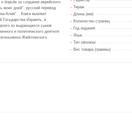
 о борьбе за создание еврейского
Тираж
ь моих дней", русский перевод
тека-Алия". Книга вызовет
Длина (мм)
й Государства Израиль, и
Количество страниц
одного из выдающихся сынов
Год издания
венного и политического деятеля
Язык
Евгеньевича Жаботинского.
Тип обложки
Вес товара (граммы)