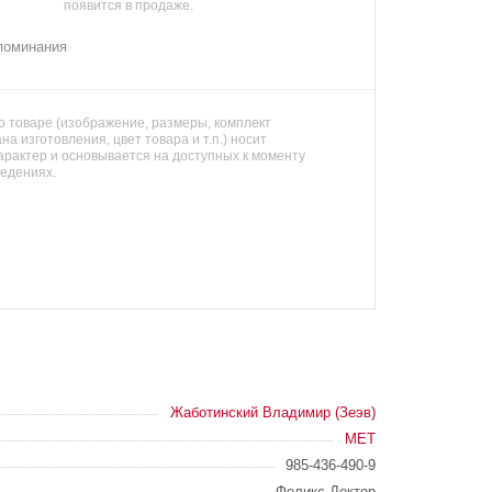
появится в продаже.
споминания
 товаре (изображение, размеры, комплект
на изготовления, цвет товара и т.п.) носит
арактер и основывается на доступных к моменту
ведениях.
Жаботинский Владимир (Зеэв)
МЕТ
985-436-490-9
Феликс Дектор