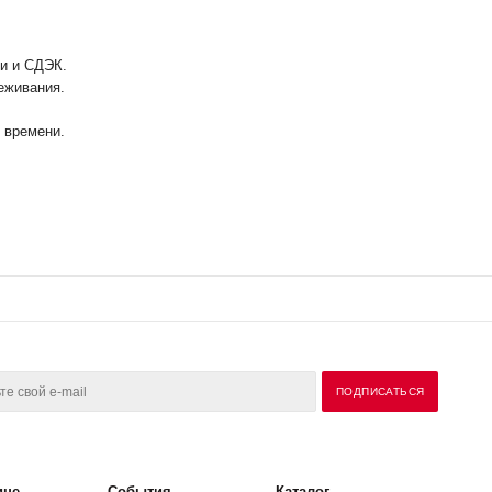
ии и СДЭК.
еживания.
у времени.
ине
События
Каталог