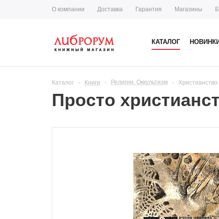
О компании
Доставка
Гарантия
Магазины
Б
КАТАЛОГ
НОВИНК
Религии. Оккультизм
Каталог
-
Книги
-
-
Христианство
Просто христианс