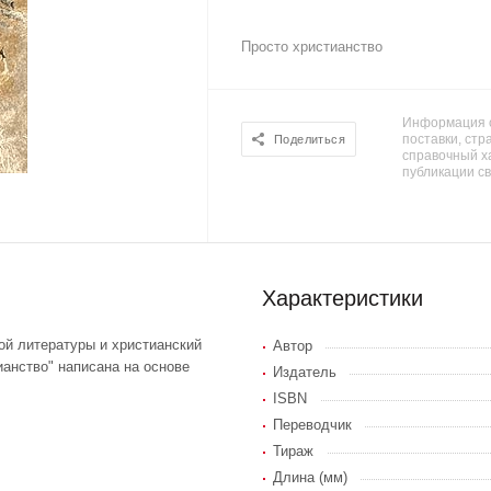
Просто христианство
Информация о
поставки, стра
Поделиться
справочный х
публикации с
Характеристики
ой литературы и христианский
Автор
ианство" написана на основе
Издатель
ISBN
Переводчик
Тираж
Длина (мм)