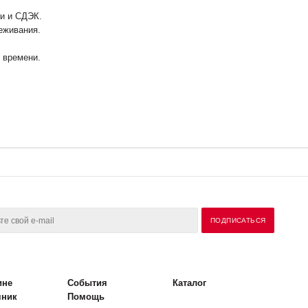
ии и СДЭК.
еживания.
у времени.
ине
События
Каталог
чник
Помощь