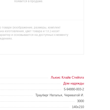
появится в продаже.
 товаре (изображение, размеры, комплект
на изготовления, цвет товара и т.п.) носит
арактер и основывается на доступных к моменту
ведениях.
Льюис Клайв Стейплз
Дом надежды
5-94880-003-2
Трауберг Наталья, Череватой И.
3000
140х210