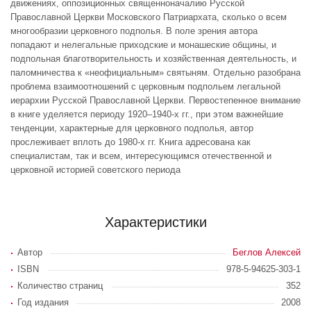
движениях, оппозиционных священноначалию Русской
Православной Церкви Московского Патриархата, сколько о всем
многообразии церковного подполья. В поле зрения автора
попадают и нелегальные приходские и монашеские общины, и
подпольная благотворительность и хозяйственная деятельность, и
паломничества к «неофициальным» святыням. Отдельно разобрана
проблема взаимоотношений с церковным подпольем легальной
иерархии Русской Православной Церкви. Первостепенное внимание
в книге уделяется периоду 1920–1940-х гг., при этом важнейшие
тенденции, характерные для церковного подполья, автор
прослеживает вплоть до 1980-х гг. Книга адресована как
специалистам, так и всем, интересующимся отечественной и
церковной историей советского периода
Характеристики
Автор
Беглов Алексей
ISBN
978-5-94625-303-1
Количество страниц
352
Год издания
2008