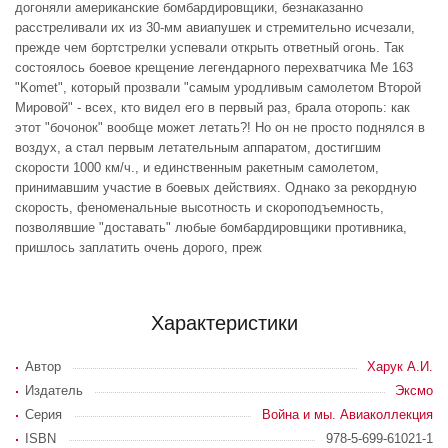
догоняли американские бомбардировщики, безнаказанно
расстреливали их из 30-мм авиапушек и стремительно исчезали,
прежде чем бортстрелки успевали открыть ответный огонь. Так
состоялось боевое крещение легендарного перехватчика Me 163
"Komet", который прозвали "самым уродливым самолетом Второй
Мировой" - всех, кто видел его в первый раз, брала оторопь: как
этот "бочонок" вообще может летать?! Но он не просто поднялся в
воздух, а стал первым летательным аппаратом, достигшим
скорости 1000 км/ч., и единственным ракетным самолетом,
принимавшим участие в боевых действиях. Однако за рекордную
скорость, феноменальные высотность и скороподъемность,
позволявшие "доставать" любые бомбардировщики противника,
пришлось заплатить очень дорого, преж
Характеристики
Автор
Харук А.И.
Издатель
Эксмо
Серия
Война и мы. Авиаколлекция
ISBN
978-5-699-61021-1