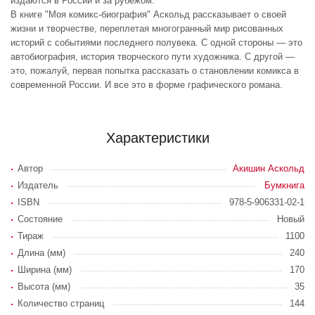
издаются в России и за рубежом.
В книге "Моя комикс-биография" Аскольд рассказывает о своей
жизни и творчестве, переплетая многогранный мир рисованных
историй с событиями последнего полувека. С одной стороны — это
автобиография, история творческого пути художника. С другой —
это, пожалуй, первая попытка рассказать о становлении комикса в
современной России. И все это в форме графического романа.
Характеристики
Автор
Акишин Аскольд
Издатель
Бумкнига
ISBN
978-5-906331-02-1
Состояние
Новый
Тираж
1100
Длина (мм)
240
Ширина (мм)
170
Высота (мм)
35
Количество страниц
144