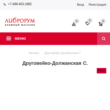
+7-499-403-1882
Вход
Регистрация
0
0
0
МЕНЮ
Авторы
-
Друговейко-Должанская С.
Друговейко-Должанская С.
РСС