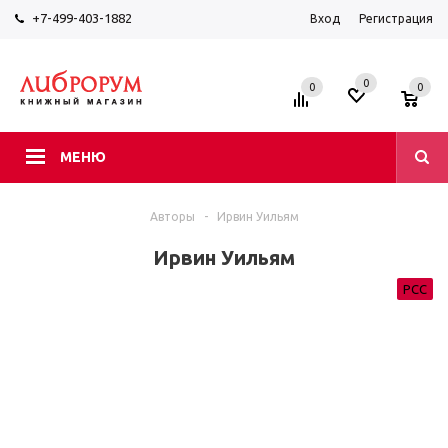
+7-499-403-1882
Вход
Регистрация
0
0
0
МЕНЮ
Авторы
-
Ирвин Уильям
Ирвин Уильям
РСС