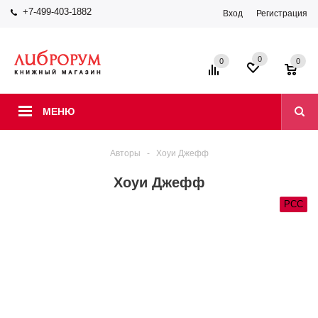
+7-499-403-1882
Вход
Регистрация
0
0
0
МЕНЮ
Авторы
-
Хоуи Джефф
Хоуи Джефф
РСС