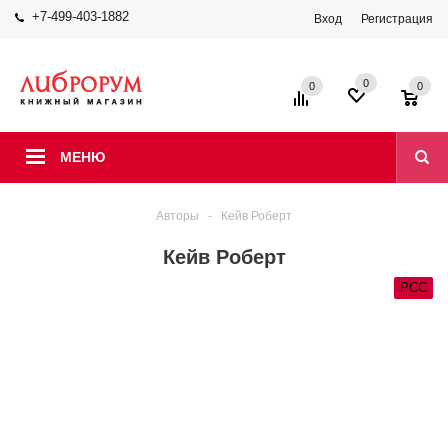
+7-499-403-1882
Вход
Регистрация
0
0
0
МЕНЮ
Авторы
-
Кейв Роберт
Кейв Роберт
РСС