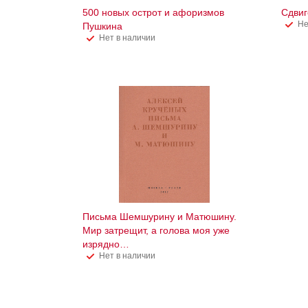
500 новых острот и афоризмов
Сдвиг
Не
Пушкина
Нет в наличии
Письма Шемшурину и Матюшину.
Мир затрещит, а голова моя уже
изрядно…
Нет в наличии