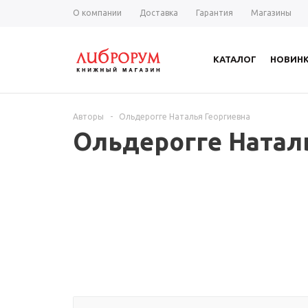
О компании
Доставка
Гарантия
Магазины
КАТАЛОГ
НОВИН
Авторы
-
Ольдерогге Наталья Георгиевна
Ольдерогге Натал