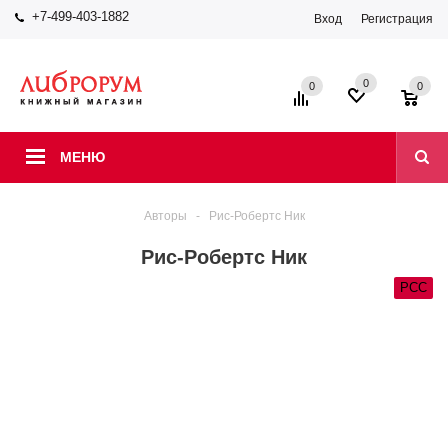
+7-499-403-1882
Вход
Регистрация
0
0
0
МЕНЮ
Авторы
-
Рис-Робертс Ник
Рис-Робертс Ник
РСС