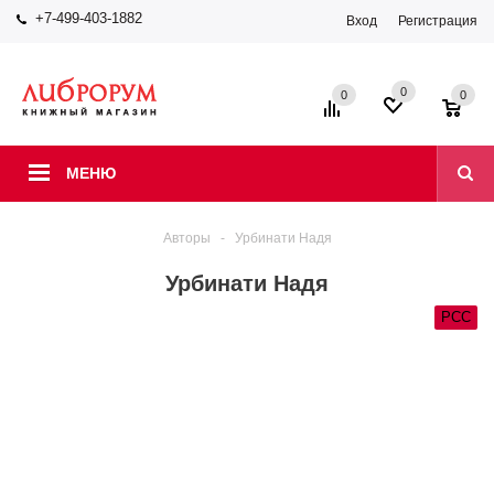
+7-499-403-1882
Вход
Регистрация
0
0
0
МЕНЮ
Авторы
-
Урбинати Надя
Урбинати Надя
РСС