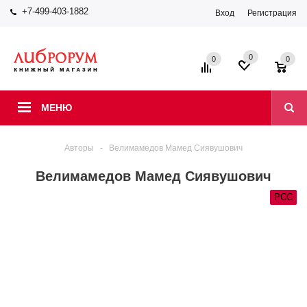
+7-499-403-1882
Вход
Регистрация
0
0
0
МЕНЮ
Авторы
-
Велимамедов Мамед Сиявушович
Велимамедов Мамед Сиявушович
РСС