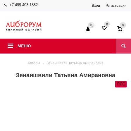
+7-499-403-1882
Вход
Регистрация
0
0
0
МЕНЮ
Авторы
-
Зенаишвили Татьяна Амирановна
Зенаишвили Татьяна Амирановна
РСС