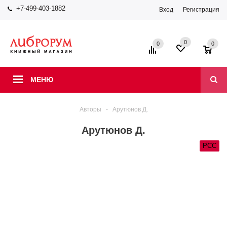
+7-499-403-1882
Вход
Регистрация
0
0
0
МЕНЮ
Авторы
-
Арутюнов Д.
Арутюнов Д.
РСС