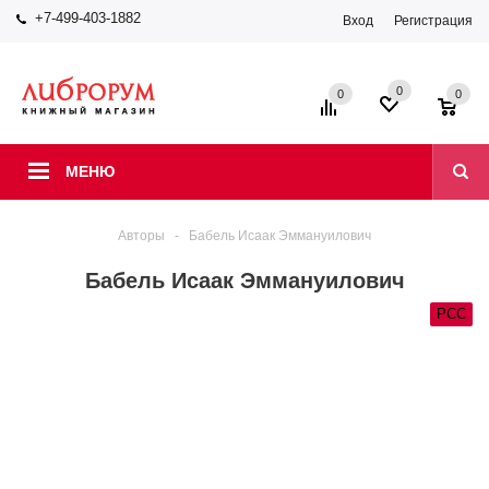
+7-499-403-1882
Вход
Регистрация
0
0
0
МЕНЮ
Авторы
-
Бабель Исаак Эммануилович
Бабель Исаак Эммануилович
РСС