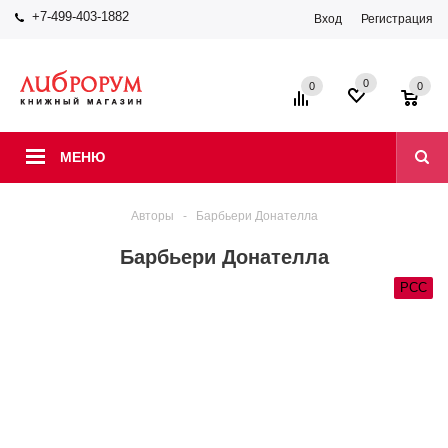
+7-499-403-1882
Вход
Регистрация
0
0
0
МЕНЮ
Авторы
-
Барбьери Донателла
Барбьери Донателла
РСС