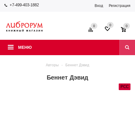
+7-499-403-1882
Вход
Регистрация
0
0
0
МЕНЮ
Авторы
-
Беннет Дэвид
Беннет Дэвид
РСС