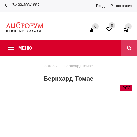
+7-499-403-1882
Вход
Регистрация
0
0
0
МЕНЮ
Авторы
-
Бернхард Томас
Бернхард Томас
РСС