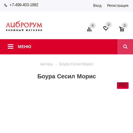
+7-499-403-1882
Вход
Регистрация
0
0
0
МЕНЮ
Авторы
-
Боура Сесил Морис
Боура Сесил Морис
РСС