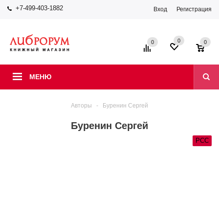
+7-499-403-1882
Вход
Регистрация
0
0
0
МЕНЮ
Авторы
-
Буренин Сергей
Буренин Сергей
РСС