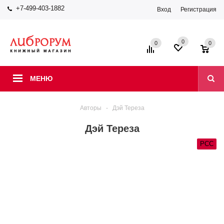
+7-499-403-1882
Вход
Регистрация
0
0
0
МЕНЮ
Авторы
-
Дэй Тереза
Дэй Тереза
РСС