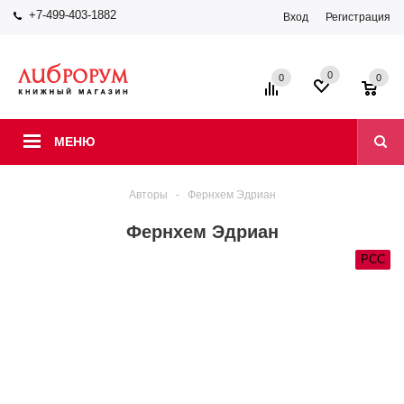
+7-499-403-1882
Вход
Регистрация
0
0
0
МЕНЮ
Авторы
-
Фернхем Эдриан
Фернхем Эдриан
РСС