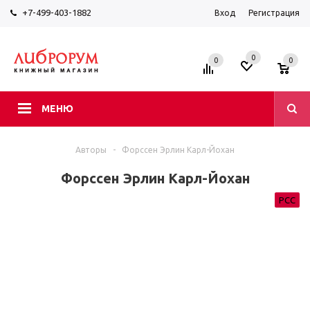
+7-499-403-1882
Вход
Регистрация
0
0
0
МЕНЮ
Авторы
-
Форссен Эрлин Карл-Йохан
Форссен Эрлин Карл-Йохан
РСС