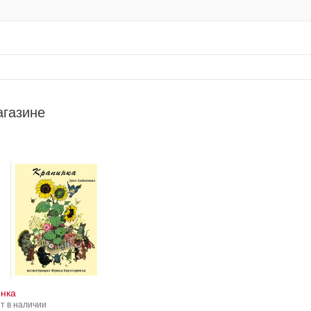
агазине
нка
т в наличии