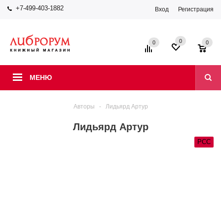
+7-499-403-1882
Вход
Регистрация
0
0
0
МЕНЮ
Авторы
-
Лидьярд Артур
Лидьярд Артур
РСС