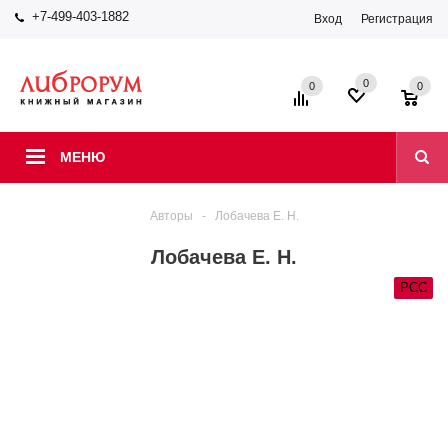
+7-499-403-1882
Вход
Регистрация
0
0
0
МЕНЮ
Авторы
-
Лобачева Е. Н.
Лобачева Е. Н.
РСС