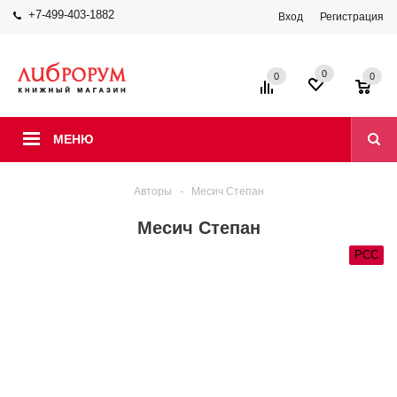
+7-499-403-1882
Вход
Регистрация
0
0
0
МЕНЮ
Авторы
-
Месич Степан
Месич Степан
РСС