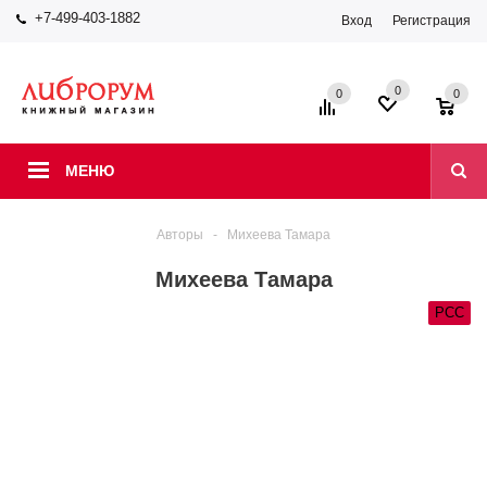
+7-499-403-1882
Вход
Регистрация
0
0
0
МЕНЮ
Авторы
-
Михеева Тамара
Михеева Тамара
РСС