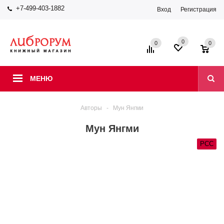
+7-499-403-1882
Вход
Регистрация
0
0
0
МЕНЮ
Авторы
-
Мун Янгми
Мун Янгми
РСС