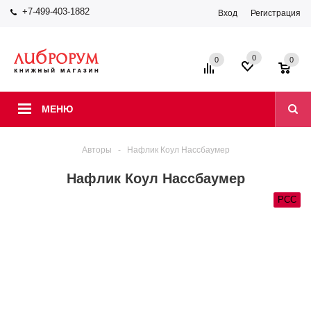
+7-499-403-1882
Вход
Регистрация
0
0
0
МЕНЮ
Авторы
-
Нафлик Коул Нассбаумер
Нафлик Коул Нассбаумер
РСС