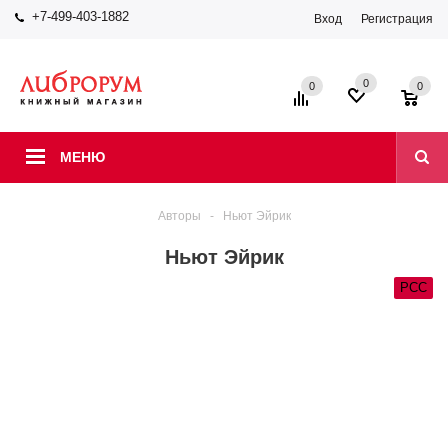
+7-499-403-1882
Вход
Регистрация
0
0
0
МЕНЮ
Авторы
-
Ньют Эйрик
Ньют Эйрик
РСС