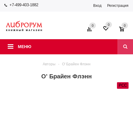
+7-499-403-1882
Вход
Регистрация
0
0
0
МЕНЮ
Авторы
-
О' Брайен Флэнн
О' Брайен Флэнн
РСС