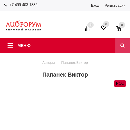
+7-499-403-1882
Вход
Регистрация
0
0
0
МЕНЮ
Авторы
-
Папанек Виктор
Папанек Виктор
РСС