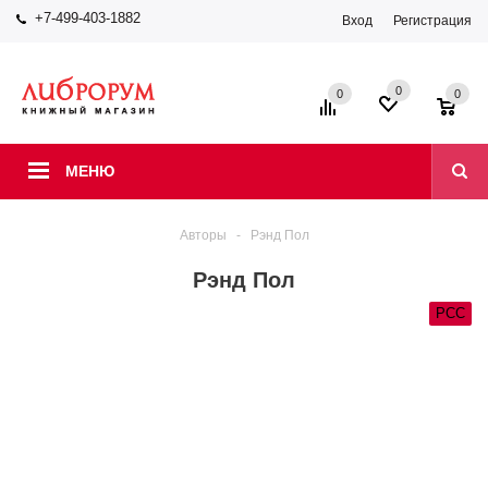
+7-499-403-1882
Вход
Регистрация
0
0
0
МЕНЮ
Авторы
-
Рэнд Пол
Рэнд Пол
РСС