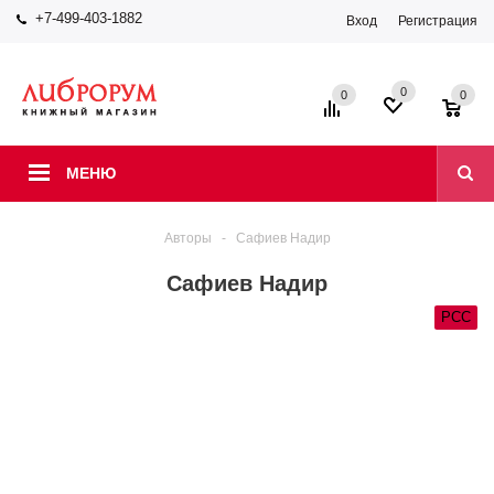
+7-499-403-1882
Вход
Регистрация
0
0
0
МЕНЮ
Авторы
-
Сафиев Надир
Сафиев Надир
РСС